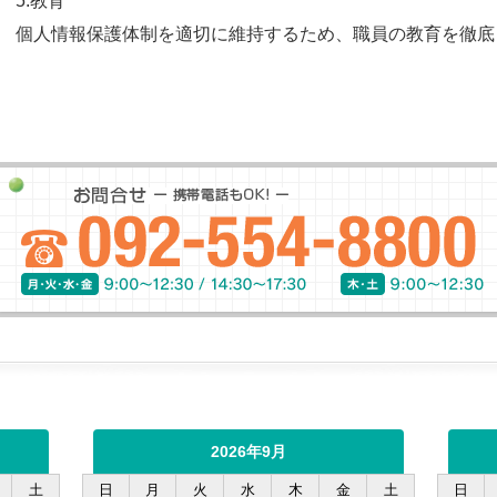
5.教育
個人情報保護体制を適切に維持するため、職員の教育を徹底
お問合せ
2026年9月
土
日
月
火
水
木
金
土
日