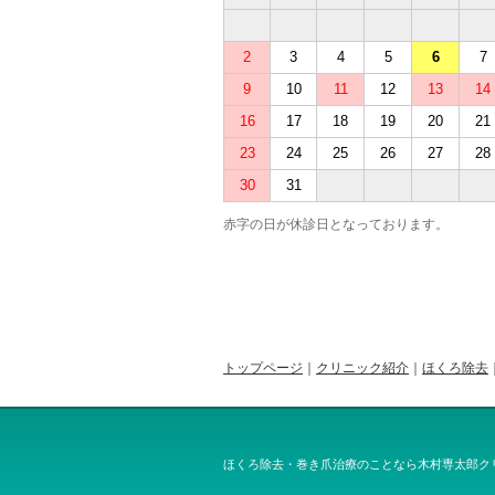
2
3
4
5
6
7
9
10
11
12
13
14
16
17
18
19
20
21
23
24
25
26
27
28
30
31
赤字の日が休診日となっております。
トップページ
｜
クリニック紹介
｜
ほくろ除去
ほくろ除去・巻き爪治療のことなら木村専太郎ク