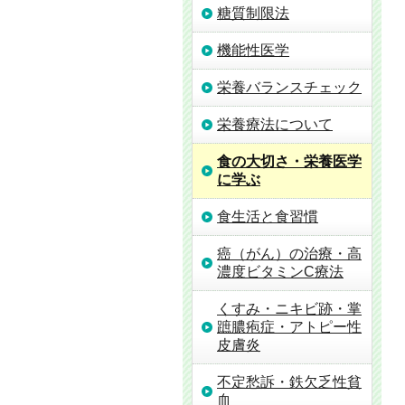
糖質制限法
機能性医学
栄養バランスチェック
栄養療法について
食の大切さ・栄養医学
に学ぶ
食生活と食習慣
癌（がん）の治療・高
濃度ビタミンC療法
くすみ・ニキビ跡・掌
蹠膿疱症・アトピー性
皮膚炎
不定愁訴・鉄欠乏性貧
血