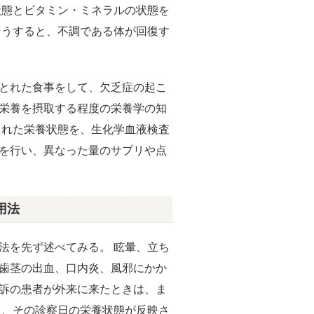
状態とビタミン・ミネラルの状態を
そうすると、不調である体が回復す
とれた食事をして、欠乏症の起こ
栄養を摂取する程度の栄養学の知
された栄養状態を、生化学血液検査
を行い、異なった量のサプリや点
用法
法を先ず述べてみる。 眩暈、立ち
歯茎の出血、口内炎、風邪にかか
訴の患者が外来に来たときは、ま
て、その診察日の栄養状態が反映さ