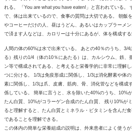
れる。 「You are what you have eaten!」と言われ
で、体は出来ているので、食事の質問は大切である。 朝飯
やコーヒーだけの人、昼はうどん、あるいはカップラーメン
で済ます人などは、カロリーは十分にあるが、体を構成する
人間の体の60%は水で出来ている。 あとの40％のうち、3/
る）残りの1/4（体の10％にあたる）は、カルシウム、鉄
ン等で構成されてある、と考えると栄養学的に非常に理解し
つに分ける。 1/3は免疫形成に関係し、1/3は消化酵素や
素に関係し、1/3は爪、皮膚、筋肉、骨、消化管などを構成
係している。 簡単に言うと、水を除いた40%のうち、10%
たん白質、10%がコラーゲン合成のたん白質、 残り10%
ると理解すると、たん白質とミネラル・ビタミンを含んだ食
であることを理解できる。
この体内の簡単な栄養組成の説明は、外来患者によく使うが