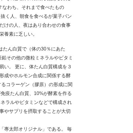
ている。 すなわち、それまで食べたもの
を抜く人、朝食を食べるが菓子パン
だけの人、夜はあり合わせの食事
栄養素に乏しい。
4はたん白質で（体の30％にあた
、亜鉛その他の微粒ミネラルやビタミ
易い。 更に、体たん白質構成を３
体の形成やホルモン合成に関係する酵
するコラーゲン（膠原）の形成に関
が免疫たん白質、10%が酵素を作る
がミネラルやビタミンなどで構成され
事やサプリを摂取することが大切
「專太郎オリジナル」である。 毎