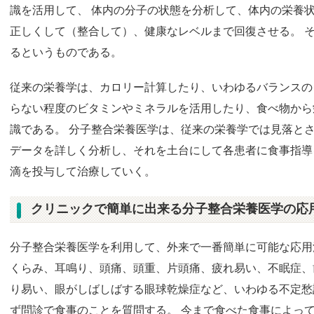
識を活用して、 体内の分子の状態を分析して、体内の栄養
正しくして（整合して）、健康なレベルまで回復させる。 
るというものである。
従来の栄養学は、カロリー計算したり、いわゆるバランスの
らない程度のビタミンやミネラルを活用したり、食べ物から
識である。 分子整合栄養医学は、従来の栄養学では見落と
データを詳しく分析し、それを土台にして各患者に食事指導
滴を投与して治療していく。
クリニックで簡単に出来る分子整合栄養医学の応
分子整合栄養医学を利用して、外来で一番簡単に可能な応用
くらみ、耳鳴り、頭痛、頭重、片頭痛、疲れ易い、不眠症、
り易い、眼がしばしばする眼球乾燥症など、いわゆる不定愁
ず問診で食事のことを質問する。 今まで食べた食事によっ