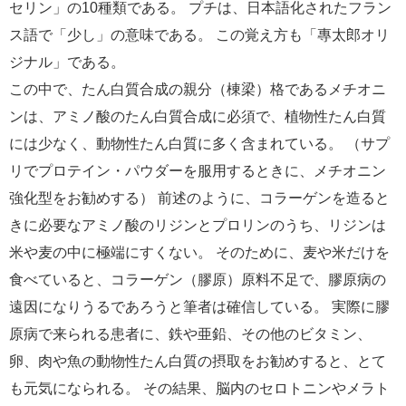
セリン」の10種類である。 プチは、日本語化されたフラン
ス語で「少し」の意味である。 この覚え方も「專太郎オリ
ジナル」である。
この中で、たん白質合成の親分（棟梁）格であるメチオニ
ンは、アミノ酸のたん白質合成に必須で、植物性たん白質
には少なく、動物性たん白質に多く含まれている。 （サプ
リでプロテイン・パウダーを服用するときに、メチオニン
強化型をお勧めする） 前述のように、コラーゲンを造ると
きに必要なアミノ酸のリジンとプロリンのうち、リジンは
米や麦の中に極端にすくない。 そのために、麦や米だけを
食べていると、コラーゲン（膠原）原料不足で、膠原病の
遠因になりうるであろうと筆者は確信している。 実際に膠
原病で来られる患者に、鉄や亜鉛、その他のビタミン、
卵、肉や魚の動物性たん白質の摂取をお勧めすると、とて
も元気になられる。 その結果、脳内のセロトニンやメラト