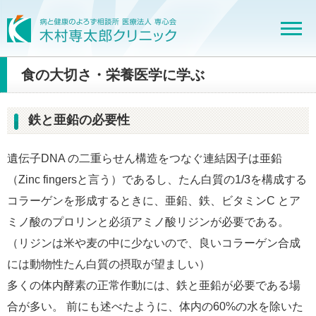
食の大切さ・栄養医学に学ぶ
鉄と亜鉛の必要性
遺伝子DNA の二重らせん構造をつなぐ連結因子は亜鉛
（Zinc fingersと言う）であるし、たん白質の1/3を構成する
コラーゲンを形成するときに、亜鉛、鉄、ビタミンC とア
ミノ酸のプロリンと必須アミノ酸リジンが必要である。
（リジンは米や麦の中に少ないので、良いコラーゲン合成
には動物性たん白質の摂取が望ましい）
多くの体内酵素の正常作動には、鉄と亜鉛が必要である場
合が多い。 前にも述べたように、体内の60%の水を除いた