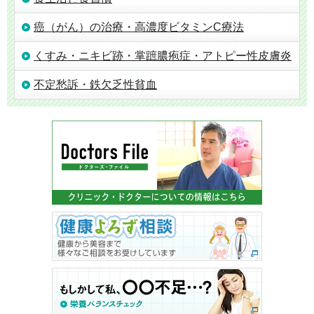
癌（がん）の治療・高濃度ビタミンC療法
くすみ・ニキビ跡・掌蹠膿疱症・アトピー性皮膚炎
不定愁訴・鉄欠乏性貧血