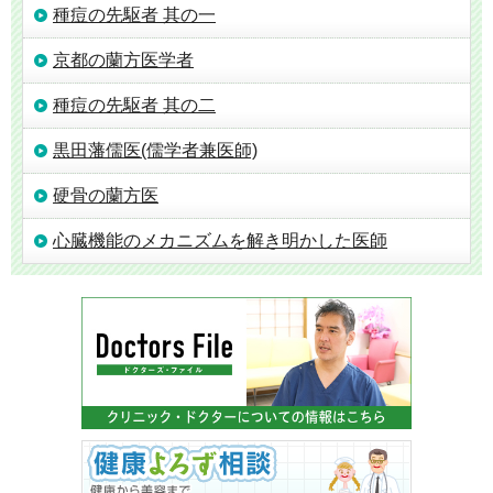
種痘の先駆者 其の一
京都の蘭方医学者
種痘の先駆者 其の二
黒田藩儒医(儒学者兼医師)
硬骨の蘭方医
心臓機能のメカニズムを解き明かした医師