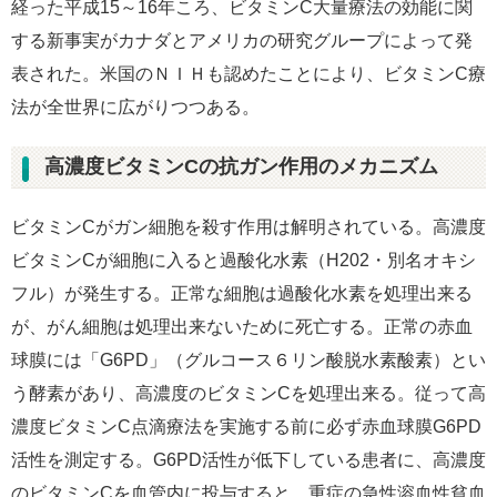
経った平成15～16年ころ、ビタミンC大量療法の効能に関
する新事実がカナダとアメリカの研究グループによって発
表された。米国のＮＩＨも認めたことにより、ビタミンC療
法が全世界に広がりつつある。
高濃度ビタミンCの抗ガン作用のメカニズム
ビタミンCがガン細胞を殺す作用は解明されている。高濃度
ビタミンCが細胞に入ると過酸化水素（H202・別名オキシ
フル）が発生する。正常な細胞は過酸化水素を処理出来る
が、がん細胞は処理出来ないために死亡する。正常の赤血
球膜には「G6PD」（グルコース６リン酸脱水素酸素）とい
う酵素があり、高濃度のビタミンCを処理出来る。従って高
濃度ビタミンC点滴療法を実施する前に必ず赤血球膜G6PD
活性を測定する。G6PD活性が低下している患者に、高濃度
のビタミンCを血管内に投与すると、重症の急性溶血性貧血