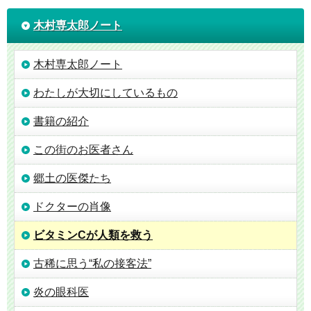
木村専太郎ノート
木村専太郎ノート
わたしが大切にしているもの
書籍の紹介
この街のお医者さん
郷土の医傑たち
ドクターの肖像
ビタミンCが人類を救う
古稀に思う“私の接客法”
炎の眼科医