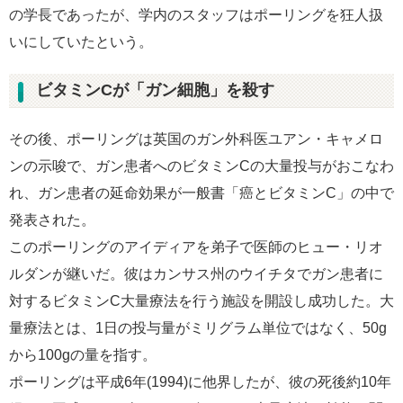
の学長であったが、学内のスタッフはポーリングを狂人扱
いにしていたという。
ビタミンCが「ガン細胞」を殺す
その後、ポーリングは英国のガン外科医ユアン・キャメロ
ンの示唆で、ガン患者へのビタミンCの大量投与がおこなわ
れ、ガン患者の延命効果が一般書「癌とビタミンC」の中で
発表された。
このポーリングのアイディアを弟子で医師のヒュー・リオ
ルダンが継いだ。彼はカンサス州のウイチタでガン患者に
対するビタミンC大量療法を行う施設を開設し成功した。大
量療法とは、1日の投与量がミリグラム単位ではなく、50g
から100gの量を指す。
ポーリングは平成6年(1994)に他界したが、彼の死後約10年