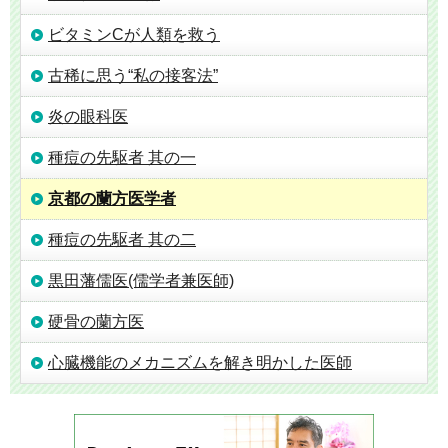
ビタミンCが人類を救う
古稀に思う“私の接客法”
炎の眼科医
種痘の先駆者 其の一
京都の蘭方医学者
種痘の先駆者 其の二
黒田藩儒医(儒学者兼医師)
硬骨の蘭方医
心臓機能のメカニズムを解き明かした医師