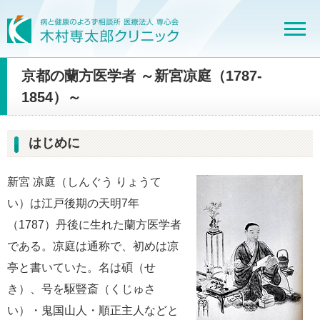
京都の蘭方医学者 ～新宮凉庭（1787-
1854）～
はじめに
新宮 凉庭（しんぐう りょうて
い）は江戸後期の天明7年
（1787）丹後に生れた蘭方医学者
である。凉庭は通称で、初めは凉
亭と書いていた。名は碩（せ
き）、号を駆豎斎（くじゅさ
い）・鬼国山人・順正主人などと