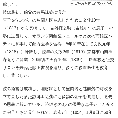
称した。
彼は最初、伯父の有馬涼築に漢方
医学を学ぶが、のち蘭方医を志したために文化10年
（1813）から長崎にて、吉雄権之助（吉雄耕牛の息子）の
塾に逗留して、オランダ商館医フェールケと次の商館医バ
ティに師事して蘭方医学を習得。5年間滞在して文政元年
（1818）に帰郷し、翌年の文政2年（1819）京都東山南禅
寺近くに開業、20年後の天保10年（1839）、医学校と社交
サロンを兼ねた順正書院を造り、多くの後輩医生を教育
し、輩出した。
彼の経営は成功し、理財家として盛岡藩と越前藩の財政を
立て直したまた故郷田辺藩にも多額の金子を調達し、過去
の恩義に報いている。跡継ぎの3人の優秀な息子たちと多く
に弟子たちに見守られて、嘉永7年（1854）1月9日に68年