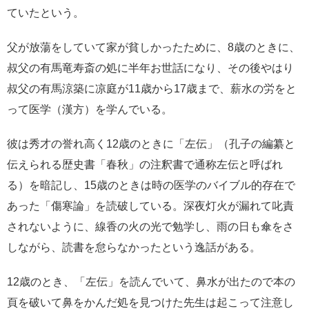
ていたという。
父が放蕩をしていて家が貧しかったために、8歳のときに、
叔父の有馬竜寿斎の処に半年お世話になり、その後やはり
叔父の有馬涼築に凉庭が11歳から17歳まで、薪水の労をと
って医学（漢方）を学んでいる。
彼は秀才の誉れ高く12歳のときに「左伝」（孔子の編纂と
伝えられる歴史書「春秋」の注釈書で通称左伝と呼ばれ
る）を暗記し、15歳のときは時の医学のバイブル的存在で
あった「傷寒論」を読破している。深夜灯火が漏れて叱責
されないように、線香の火の光で勉学し、雨の日も傘をさ
しながら、読書を怠らなかったという逸話がある。
12歳のとき、「左伝」を読んでいて、鼻水が出たので本の
頁を破いて鼻をかんだ処を見つけた先生は起こって注意し