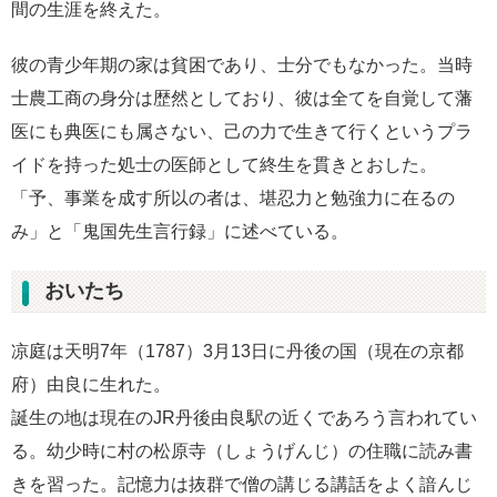
間の生涯を終えた。
彼の青少年期の家は貧困であり、士分でもなかった。当時
士農工商の身分は歴然としており、彼は全てを自覚して藩
医にも典医にも属さない、己の力で生きて行くというプラ
イドを持った処士の医師として終生を貫きとおした。
「予、事業を成す所以の者は、堪忍力と勉強力に在るの
み」と「鬼国先生言行録」に述べている。
おいたち
凉庭は天明7年（1787）3月13日に丹後の国（現在の京都
府）由良に生れた。
誕生の地は現在のJR丹後由良駅の近くであろう言われてい
る。幼少時に村の松原寺（しょうげんじ）の住職に読み書
きを習った。記憶力は抜群で僧の講じる講話をよく諳んじ