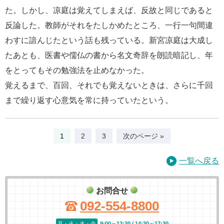
た。しかし、凉庭は覚えてしまえば、反故と同じであると
反論した。教師がそれをたしかめたところ、一行一句間違
わすに諳んじたという話も残っている。新宮凉庭は大成し
たあとも、医書や儒仏の書から名文奇辞を朗読暗記し、年
をとってもその勉強法を止めなかった。
覚えるまで、百回、それでも覚えないときは、さらに千回
まで繰り返す心意気を常に持っていたという。
1
2
3
次のページ »
一覧へ戻る
お問合せ
092-554-8800
月・火・水・金
9:00～12:30 / 14:30～17:30